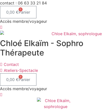
Aller
contact : 06 63 33 21 84
au
0
0,00
€
Panier
contenu
Accès membre/voyageur
Chloé Elkaïm - Sophro
Thérapeute
Contact
Ateliers-Spectacle
0
0,00
€
Panier
Accès membre/voyageur