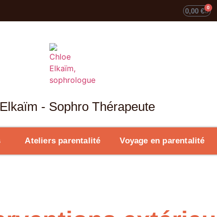
0
0,00
€
Elkaïm - Sophro Thérapeute
s
Ateliers parentalité
Voyage en parentalité