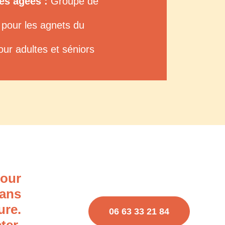
s agées :
Groupe de
 pour les agnets du
ur adultes et séniors
pour
dans
ure.
06 63 33 21 84
ter.