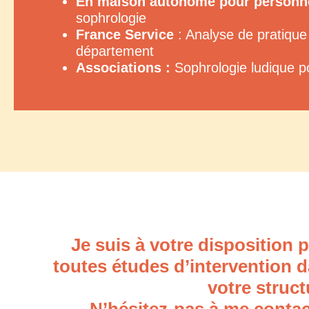
En maison autonome pour personne
sophrologie
France Service
: Analyse de pratique
département
Associations :
Sophrologie ludique po
Je suis à votre disposition 
toutes études d’intervention 
votre struct
N’hésitez-pas à me contac