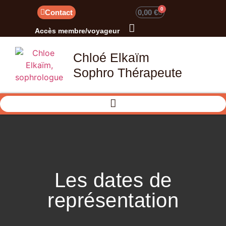
0
Contact
0,00
€
Accès membre/voyageur
Chloé Elkaïm
Sophro Thérapeute
Les dates de
représentation