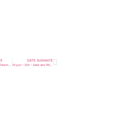
TE
DATE SUIVANTE
20 mai 2025 – 19h – Obernai (67) (52ème)
14 juin – 20h – Salle des fêtes – Lempaut (81) (54ème)