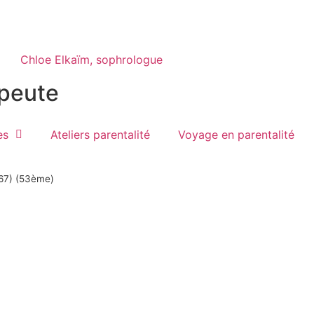
apeute
es
Ateliers parentalité
Voyage en parentalité
(67) (53ème)