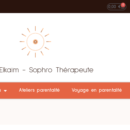
0
0,00
€
Elkaïm - Sophro Thérapeute
s
Ateliers parentalité
Voyage en parentalité