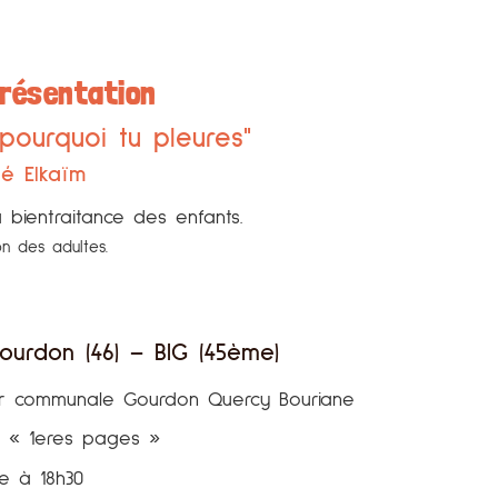
présentation
 pourquoi tu pleures"
é Elkaïm
a bientraitance des enfants.
on des adultes.
rourdon (46) – BIG (45ème)
ter communale Gourdon Quercy Bouriane
t « 1eres pages »
e à 18h30