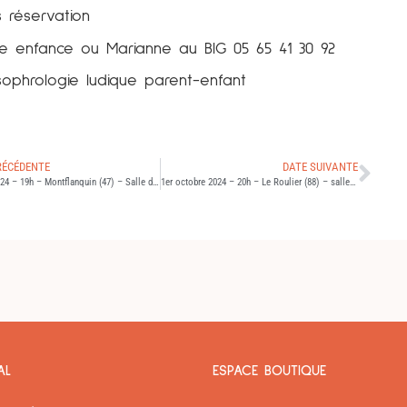
s réservation
ite enfance ou Marianne au BIG 05 65 41 30 92
 sophrologie ludique parent-enfant
RÉCÉDENTE
DATE SUIVANTE
29 mai 2024 – 19h – Montflanquin (47) – Salle des fêtes (44ème)
1er octobre 2024 – 20h – Le Roulier (88) – salle polyvalente (46ème)
AL
ESPACE BOUTIQUE