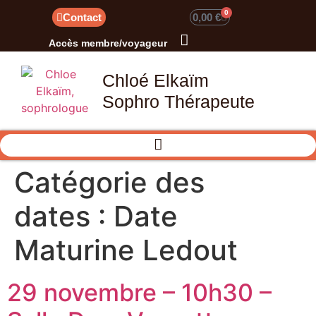
0
Contact
0,00
€
Accès membre/voyageur
Chloé Elkaïm
Sophro Thérapeute
Catégorie des
dates :
Date
Maturine Ledout
29 novembre – 10h30 –